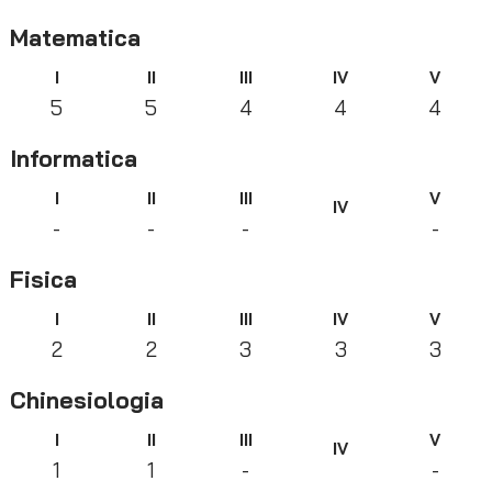
Matematica
I
II
III
IV
V
5
5
4
4
4
Informatica
I
II
III
V
IV
-
-
-
-
Fisica
I
II
III
IV
V
2
2
3
3
3
Chinesiologia
I
II
III
V
IV
1
1
-
-