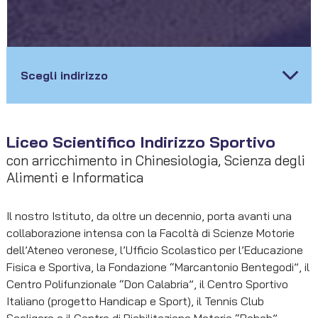
Scegli indirizzo
Liceo Scientifico Indirizzo Sportivo
Liceo Scientifico Indirizzo Sportivo
con arricchimento in Chinesiologia, Scienza degli
Alimenti e Informatica
Liceo delle Scienze Umane opzione
Economico Sociale – Scienze Umane
Il nostro Istituto, da oltre un decennio, porta avanti una
collaborazione intensa con la Facoltà di Scienze Motorie
Liceo delle Scienze Umane opzione
dell’Ateneo veronese, l’Ufficio Scolastico per l’Educazione
Economico Sociale – Scienze Motorie
Fisica e Sportiva, la Fondazione “Marcantonio Bentegodi”, il
Centro Polifunzionale “Don Calabria”, il Centro Sportivo
Italiano (progetto Handicap e Sport), il Tennis Club
Istituto Tecnico settore Economico