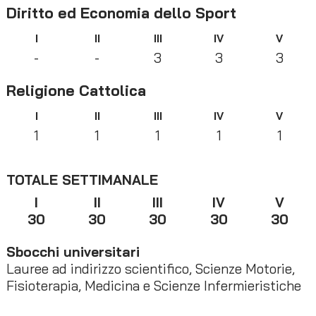
Diritto ed Economia dello Sport
I
II
III
IV
V
-
-
3
3
3
Religione Cattolica
I
II
III
IV
V
1
1
1
1
1
TOTALE SETTIMANALE
I
II
III
IV
V
30
30
30
30
30
Sbocchi universitari
Lauree ad indirizzo scientifico, Scienze Motorie,
Fisioterapia, Medicina e Scienze Infermieristiche