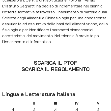
Scaligero e il Centro di Riabilitazione Motoria “Rehab”.
L’Istituto Seghetti ha deciso di incrementare nel biennio
l’offerta formativa attraverso l’inserimento di materie quali
Scienza degli Alimenti e Chinesiologia per una conoscenza
esauriente ed esaustiva delle basi dell’alimentazione, della
fisiologia e per identificare i parametri biomeccanici
caratteristici del movimento. Nel triennio è previsto poi
l’inserimento di Informatica.
SCARICA IL PTOF
SCARICA IL REGOLAMENTO
Lingua e Letteratura Italiana
I
II
III
IV
V
4
4
4
4
4