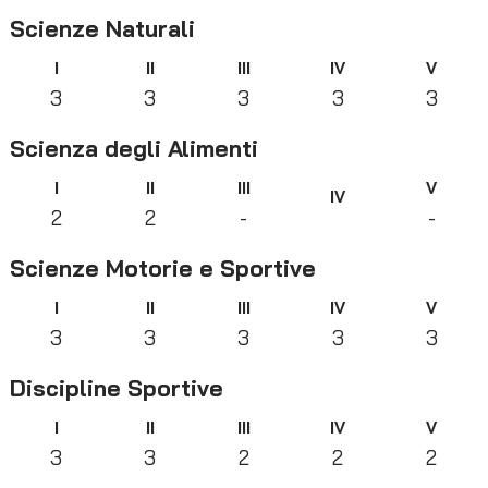
Scienze Naturali
I
II
III
IV
V
3
3
3
3
3
Scienza degli Alimenti
I
II
III
V
IV
2
2
-
-
Scienze Motorie e Sportive
I
II
III
IV
V
3
3
3
3
3
Discipline Sportive
I
II
III
IV
V
3
3
2
2
2