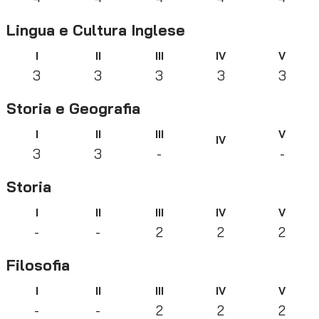
Lingua e Cultura Inglese
I
II
III
IV
V
3
3
3
3
3
Storia e Geografia
I
II
III
V
IV
3
3
-
-
Storia
I
II
III
IV
V
-
-
2
2
2
Filosofia
I
II
III
IV
V
-
-
2
2
2