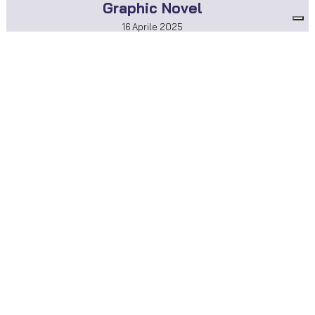
Graphic Novel
16 Aprile 2025
ISTITUTO SEGHETTI - Figlie del Sacro Cuore di Gesù
Piazza Cittadella, 10 - 37122 Verona
Tel. 0458001433 - 0458006842 - 0458031499
INFO@ISTITUTOSEGHETTI.IT
cod. fiscale 01388480582 - partita IVA 00991511007
TRASPARENZA DL 73/21