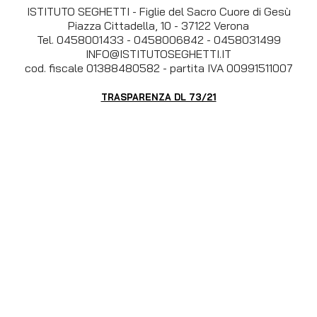
ISTITUTO SEGHETTI - Figlie del Sacro Cuore di Gesù
Piazza Cittadella, 10 - 37122 Verona
Tel. 0458001433 - 0458006842 - 0458031499
INFO@ISTITUTOSEGHETTI.IT
cod. fiscale 01388480582 - partita IVA 00991511007
TRASPARENZA DL 73/21
Orari di Amministrazione e Segreteria:
Lunedì / Martedì / Mercoledì / Giovedì / Venerdì
07:30 - 11:00
Il bilancio della scuola è disponibile presso l’ufficio
amministrazione previa richiesta scritta ai sensi della legge
241/90