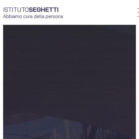
ISTITUTO
SEGHETTI
Abbiamo cura della persona