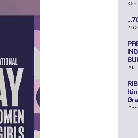
3 Se
…70
27 G
PR
IN
SU
19 M
RI
Iti
Gra
16 Ap