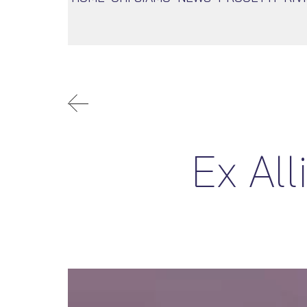
Ex All
Video
Player